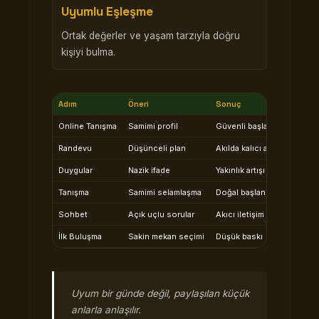
Uyumlu Eşleşme
Ortak değerler ve yaşam tarzıyla doğru
kişiyi bulma.
Adım
Öneri
Sonuç
Online Tanışma
Samimi profil
Güvenli başlangıç
Randevu
Düşünceli plan
Akılda kalıcı an
Duygular
Nazik ifade
Yakınlık artışı
Tanışma
Samimi selamlaşma
Doğal başlangıç
Sohbet
Açık uçlu sorular
Akıcı iletişim
İlk Buluşma
Sakin mekan seçimi
Düşük baskı
Uyum bir günde değil, paylaşılan küçük
anlarla anlaşılır.